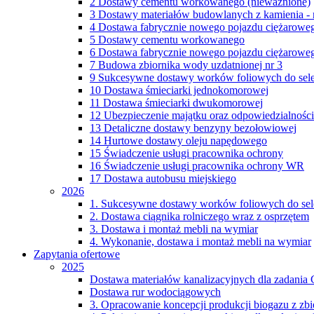
2 Dostawy cementu workowanego (nieważnione)
3 Dostawy materiałów budowlanych z kamienia - n
4 Dostawa fabrycznie nowego pojazdu ciężarowe
5 Dostawy cementu workowanego
6 Dostawa fabrycznie nowego pojazdu ciężarowe
7 Budowa zbiornika wody uzdatnionej nr 3
9 Sukcesywne dostawy worków foliowych do sel
10 Dostawa śmieciarki jednokomorowej
11 Dostawa śmieciarki dwukomorowej
12 Ubezpieczenie majątku oraz odpowiedzialności
13 Detaliczne dostawy benzyny bezołowiowej
14 Hurtowe dostawy oleju napędowego
15 Świadczenie usługi pracownika ochrony
16 Świadczenie usługi pracownika ochrony WR
17 Dostawa autobusu miejskiego
2026
1. Sukcesywne dostawy worków foliowych do se
2. Dostawa ciągnika rolniczego wraz z osprzętem
3. Dostawa i montaż mebli na wymiar
4. Wykonanie, dostawa i montaż mebli na wymiar
Zapytania ofertowe
2025
Dostawa materiałów kanalizacyjnych dla zadania
Dostawa rur wodociągowych
3. Opracowanie koncepcji produkcji biogazu z z