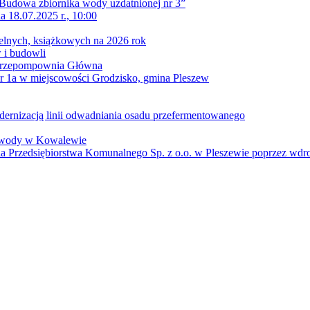
 „Budowa zbiornika wody uzdatnionej nr 3”
 18.07.2025 r., 10:00
ielnych, książkowych na 2026 rok
 i budowli
– Przepompownia Główna
r 1a w miejscowości Grodzisko, gmina Pleszew
odernizacją linii odwadniania osadu przefermentowanego
a wody w Kowalewie
nia Przedsiębiorstwa Komunalnego Sp. z o.o. w Pleszewie poprzez wdr