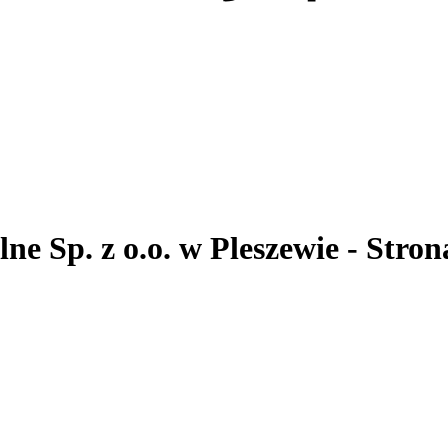
ne Sp. z o.o.
w Pleszewie
- Stron