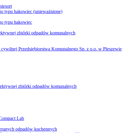
iesort
go typu hakowiec (unieważnione)
go typu hakowiec
ektywnej zbiórki odpadów komunalnych
 cywilnej Przedsiębiorstwa Komunalnego Sp. z o.o. w Pleszewie
lektywnej zbiórki odpadów komunalnych
 Compact Lab
bieranych odpadów kuchennych