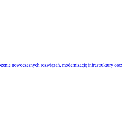
ożenie nowoczesnych rozwiązań, modernizację infrastruktury oraz