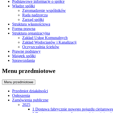
Podstawowe informacje o spółce
Władze spółki
Zgromadzenie wspólników
Rada nadzorcza
Zarząd spółki
Struktura własnościowa
Forma prawna
Struktura organizacyjna
Zakład Usług Komunalnych
Zakład Wodociągów i Kanalizacji
Oczyszczalnia ścieków
Prawne podstawy
Majątek spółki
Sprawozdania
Menu przedmiotowe
Menu przedmiotowe
Przedmiot działalności
Ogłoszenia
Zamówienia publiczne
2025
1 Dostawa fabrycznie nowego pojazdu ciężarowe