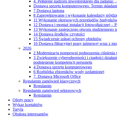
4. Pełnienie nadzoru inwestorskiego dla zadania:
Dostawa sprzętu komputerowego. Termin składania
7 Dostawa laptopa
8 Zaprojektowanie i wykonanie kalendarzy trójdz
11 Wykonanie okresowych przeglądów budynków
12 Dostawa i montaż instalacji fotowoltaicznej 
13 Wykonanie zastępczego otworu studziennego n
14 Dostawa środków czystości
15 Świadczenie usługi ochrony obiektów
16 Dostawa filtracyjnej prasy taśmowej wraz z m
2026
2 Modernizacja pompowni podnoszenia ciśnieni
3 Zwiększenie cyberodporności i ciągłości działa
podniesienie kompetencji personelu
4 Dostawa sprzętu komputerowego
6 Rozbiórka zbiorników wody uzdatnionej
7. Dostawa Microsoft Office
Regulamin zamówień klasycznych
Regulamin
Regulamin zamówień sektorowych
Regulamin
Oferty pracy
Wykaz kontaktów
Taryfa
Obsługa interesantów